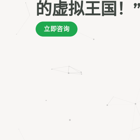
的虚拟王国！
立即咨询