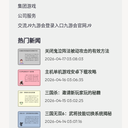
集团游戏
公司服务
交流j9九游会登录入口九游会官网j9
热门新闻
关闭鬼泣阵法被动攻击的有效方法
2026-04-17 03:08:03
主机单机游戏安卓下载攻略
2026-04-16 03:06:35
三国杀：邀请新玩家玩的秘籍
2026-04-15 03:02:25
三国无双6：武将技能切换系统揭秘
2026-04-14 03:07:16