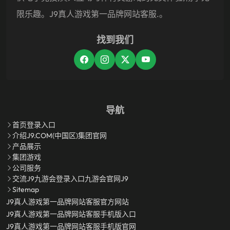
限乐趣。j9真人游戏第一品牌网站客服.。
找到我们
导航
首页登录入口
介绍J9.COM(中国区)集团官网
产品展示
集团游戏
公司服务
交流j9九游会登录入口九游会官网j9
Sitemap
J9真人游戏第一品牌网站客服官方网站
J9真人游戏第一品牌网站客服手机版入口
J9真人游戏第一品牌网站客服手机版官网