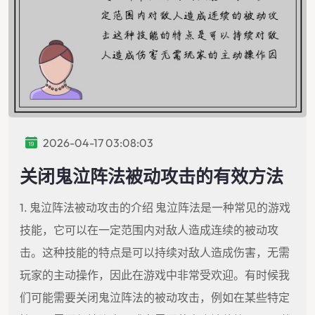
2026-04-17 03:08:03
关闭鬼泣阵法被动攻击的有效方法
1. 鬼泣阵法被动攻击的介绍 鬼泣阵法是一种常见的游戏
技能，它可以在一定范围内对敌人造成连续的被动攻
击。这种技能的特点是可以持续对敌人造成伤害，无需
玩家的主动操作，因此在游戏中非常受欢迎。有时候我
们可能需要关闭鬼泣阵法的被动攻击，例如在某些特定