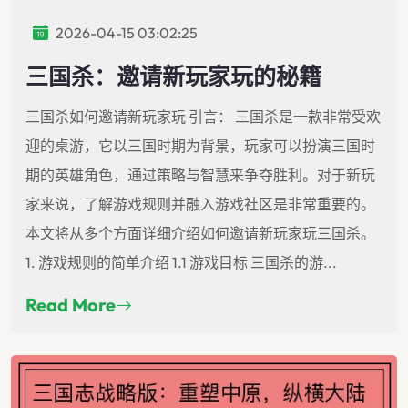
2026-04-15 03:02:25
三国杀：邀请新玩家玩的秘籍
三国杀如何邀请新玩家玩 引言： 三国杀是一款非常受欢
迎的桌游，它以三国时期为背景，玩家可以扮演三国时
期的英雄角色，通过策略与智慧来争夺胜利。对于新玩
家来说，了解游戏规则并融入游戏社区是非常重要的。
本文将从多个方面详细介绍如何邀请新玩家玩三国杀。
1. 游戏规则的简单介绍 1.1 游戏目标 三国杀的游...
Read More