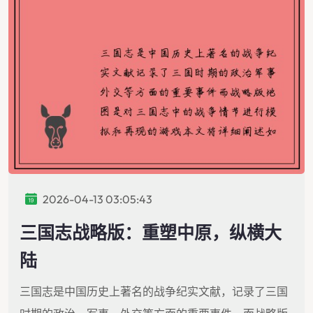
2026-04-13 03:05:43
三国志战略版：重塑中原，纵横大
陆
三国志是中国历史上著名的战争纪实文献，记录了三国